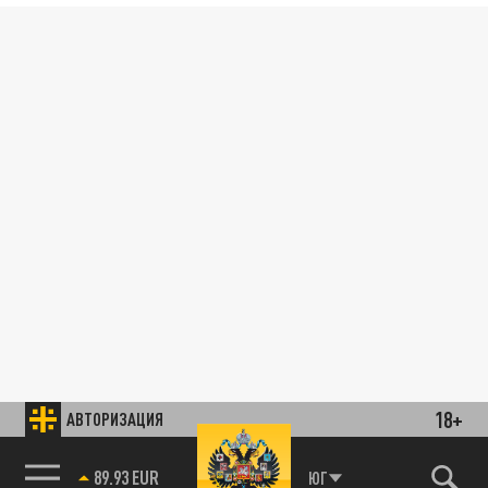
18+
АВТОРИЗАЦИЯ
89.93 EUR
ЮГ