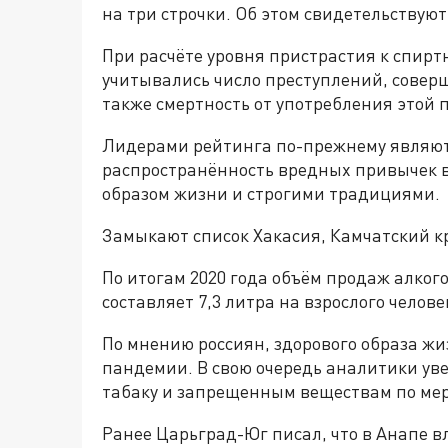
на три строчки. Об этом свидетельствую
При расчёте уровня пристрастия к спир
учитывались число преступлений, совер
также смертность от употребления этой 
Лидерами рейтинга по-прежнему являют
распространённость вредных привычек в
образом жизни и строгими традициями.
Замыкают список Хакасия, Камчатский кр
По итогам 2020 года объём продаж алког
составляет 7,3 литра на взрослого челове
По мнению россиян, здорового образа ж
пандемии. В свою очередь аналитики ув
табаку и запрещенным веществам по ме
Ранее Царьград-Юг писал, что в Анапе в