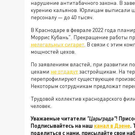
нарушение антитабачного закона. В зав
курению кальянов. Юрлицам выписали шт
персоналу — до 40 тысяч.
В Краснодаре в феврале 2022 года план
Моррис Кубань". Прекращение работы 
нелегальных сигарет
. В связи с этим ко
мощностей цехов.
По заявлениям властей, при развитии п
цехами
не отдадут
застройщикам. На тер
перепрофилируют существующее производ
Некоторым сотрудникам предложат перев
Трудовой коллектив краснодарского фил
человек.
Уважаемые читатели
"Царьграда"
! Присо
Подписывайтесь на наш
канал в Дзене
.
поделиться с нами, присылайте свои на