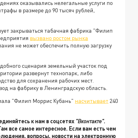
едениях оказывались нелегальные услуги по
рафы в размере до 90 тысяч рублей,
ирует закрываться табачная фабрика "Филип
предприятия
вызвано ростом рынка
мпания не может обеспечить полную загрузку
одобного сценария земельный участок под
ритории развернут технопарк, либо
ство для сохранения рабочих мест.
од на фабрику в Ленинградскую область.
иала "Филип Моррис Кубань"
насчитывает
240
единяйтесь к нам в соцсетях
"Вконтакте"
.
 Там все самое интересное. Если вам есть чем
блюдения, вопросы, новости на электронную