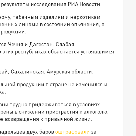
т результаты исследования РИА Новости.
тному, табачным изделиям и наркотикам
шенных лицами в состоянии опьянения, а
продукции.
ся Чечня и Дагестан. Слабая
 этих республиках объясняется устоявшимся
ай, Сахалинская, Амурская области.
ольной продукции в стране не изменился и
ка.
изни трудно придерживаться в условиях
ерены в снижении пристрастия к алкоголю,
ре возвращения к привычной жизни.
ладельцев двух баров
оштрафовали
за