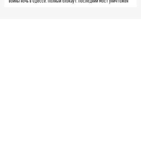
войны ночь в Одессе. Полный блэкаут. Последний мост уничтожен