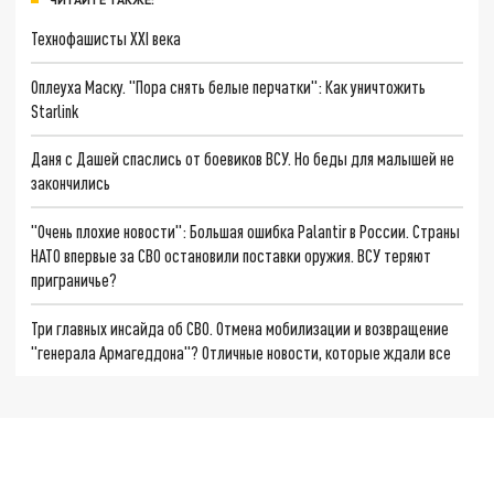
Технофашисты XXI века
Оплеуха Маску. "Пора снять белые перчатки": Как уничтожить
Starlink
Даня с Дашей спаслись от боевиков ВСУ. Но беды для малышей не
закончились
"Очень плохие новости": Большая ошибка Palantir в России. Страны
НАТО впервые за СВО остановили поставки оружия. ВСУ теряют
приграничье?
Три главных инсайда об СВО. Отмена мобилизации и возвращение
"генерала Армагеддона"? Отличные новости, которые ждали все