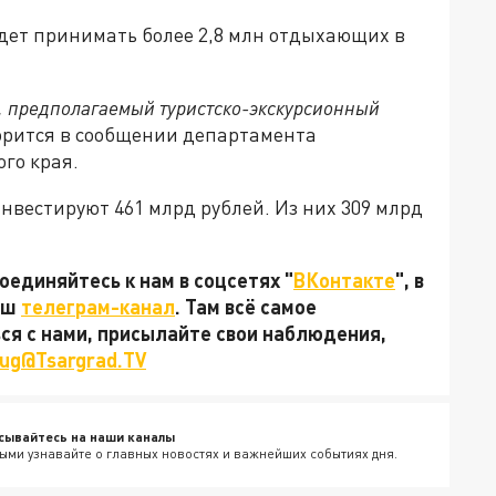
удет принимать более 2,8 млн отдыхающих в
ц, предполагаемый туристско-экскурсионный
орится в сообщении департамента
го края.
инвестируют 461 млрд рублей. Из них 309 млрд
единяйтесь к нам в соцсетях "
ВКонтакте
", в
наш
телеграм-канал
. Там всё самое
ься с нами, присылайте свои наблюдения,
ug@Tsargrad.TV
сывайтесь на наши каналы
ыми узнавайте о главных новостях и важнейших событиях дня.