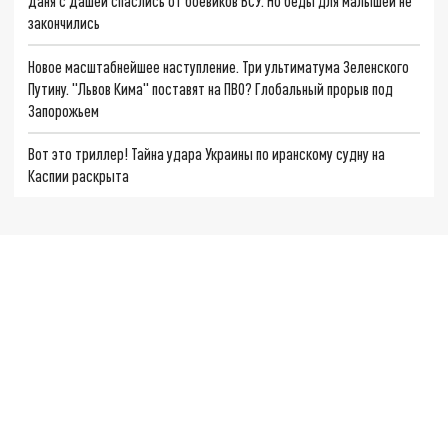
Даня с Дашей спаслись от боевиков ВСУ. Но беды для малышей не
закончились
Новое масштабнейшее наступление. Три ультиматума Зеленского
Путину. "Львов Кима" поставят на ПВО? Глобальный прорыв под
Запорожьем
Вот это триллер! Тайна удара Украины по иранскому судну на
Каспии раскрыта