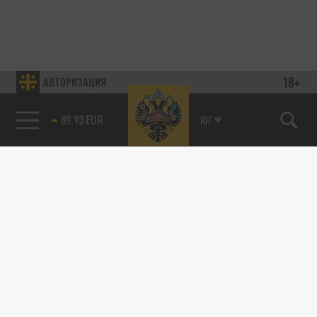
18+
АВТОРИЗАЦИЯ
89.93 EUR
ЮГ