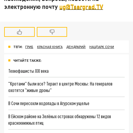
электронную почту
ug@Tsargrad.TV
ТЕГИ:
ГРИБ
КРАСНАЯ КНИГА
ДЕНДРАРИЙ
НАЦПАРК СОЧИ
ЧИТАЙТЕ ТАКЖЕ:
Технофашисты XXI века
"Кротами" были все? Теракт в центре Москвы: На генералов
охотятся "живые дроны"
В Сочи пересохли водопады в Агурском ущелье
В Ейском районе на Зелёных островах обнаружены 12 видов
краснокнижных птиц