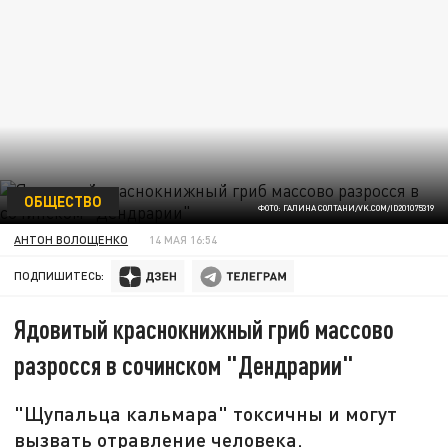
ОБЩЕСТВО
ФОТО: ГАЛИНА СОЛТАНИ/VK.COM/ID201075319
АНТОН ВОЛОЩЕНКО
14 МАЯ 16:54
ПОДПИШИТЕСЬ:
Ядовитый краснокнижный гриб массово
разросся в сочинском "Дендрарии"
"Щупальца кальмара" токсичны и могут
вызвать отравление человека.