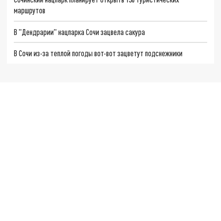
маршрутов
В "Дендрарии" нацпарка Сочи зацвела сакура
В Сочи из-за теплой погоды вот-вот зацветут подснежники