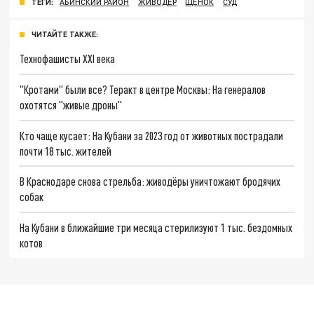
ТЕГИ:
АБИНСКИЙ РАЙОН
ЖИВОДЁР
ЩЕНОК
СУД
ЧИТАЙТЕ ТАКЖЕ:
Технофашисты XXI века
"Кротами" были все? Теракт в центре Москвы: На генералов
охотятся "живые дроны"
Кто чаще кусает: На Кубани за 2023 год от животных пострадали
почти 18 тыс. жителей
В Краснодаре снова стрельба: живодёры уничтожают бродячих
собак
На Кубани в ближайшие три месяца стерилизуют 1 тыс. бездомных
котов