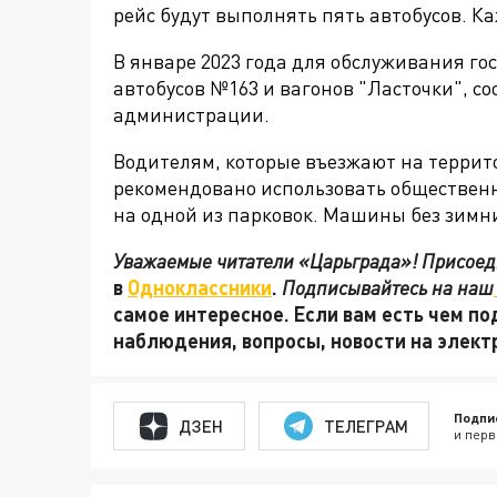
рейс будут выполнять пять автобусов. Ка
В январе
2023 года для обслуживания го
автобусов №163 и вагонов "Ласточки", с
администрации.
Водителям, которые въезжают на террито
рекомендовано использовать общественн
на одной из парковок. Машины без зимни
Уважаемые читатели «Царьграда»! Присоеди
в
Одноклассники
.
Подписывайтесь на наш
самое интересное. Если вам есть чем по
наблюдения, вопросы, новости на элек
Подпи
ДЗЕН
ТЕЛЕГРАМ
и перв