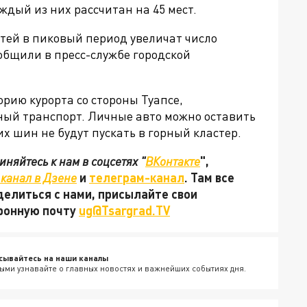
ждый из них рассчитан на 45 мест.
стей в пиковый период увеличат число
ообщили в пресс-службе городской
рию курорта со стороны Туапсе,
ый транспорт. Личные авто можно оставить
х шин не будут пускать в горный кластер.
няйтесь к нам в соцсетях "
ВКонтакте
",
канал в Дзене
и
телеграм-канал
. Там все
делиться с нами, присылайте свои
тронную почту
ug@Tsargrad.TV
сывайтесь на наши каналы
ыми узнавайте о главных новостях и важнейших событиях дня.