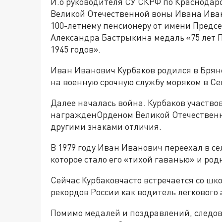
И.о руководителя СУ СКРФ по Краснодар
Великой Отечественной воны Ивана Ива
100-летнему пенсионеру от имени Предс
Александра Бастрыкина медаль «75 лет 
1945 годов».
Иван Иванович Курбаков родился в Брянс
на военную срочную службу моряком в Се
Далее началась война. Курбаков участво
награжденОрденом Великой Отечественн
другими знаками отличия.
В 1979 году Иван Иванович переехал в с
которое стало его «тихой гаванью» и ро
Сейчас Курбаковчасто встречается со шк
рекордов России как водитель легкового
Помимо медалей и поздравлений, следов