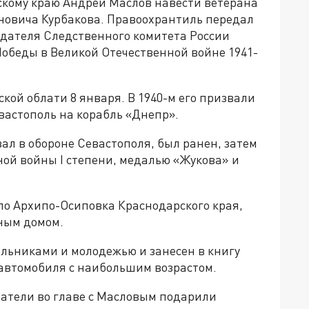
скому краю Андрей Маслов навести ветерана
новича Курбакова. Правоохрантиль передал
едателя Следственного комитета России
Победы в Великой Отечественной войне 1941-
кой облати 8 января. В 1940-м его призвали
вастополь на корабль «Днепр».
вал в обороне Севастополя, был ранен, затем
ой войны I степени, медалью «Жукова» и
ело Архипо-Осиповка Краснодарского края,
дным домом.
ольниками и молодежью и занесен в книгу
 автомобиля с наибольшим возрастом.
атели во главе с Масловым подарили