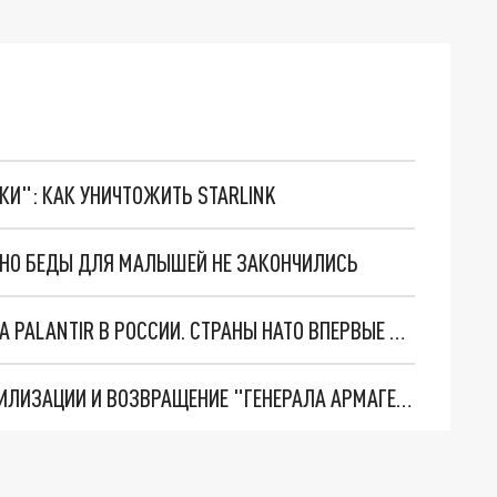
ТКИ": КАК УНИЧТОЖИТЬ STARLINK
. НО БЕДЫ ДЛЯ МАЛЫШЕЙ НЕ ЗАКОНЧИЛИСЬ
"ОЧЕНЬ ПЛОХИЕ НОВОСТИ": БОЛЬШАЯ ОШИБКА PALANTIR В РОССИИ. СТРАНЫ НАТО ВПЕРВЫЕ ЗА СВО ОСТАНОВИЛИ ПОСТАВКИ ОРУЖИЯ. ВСУ ТЕРЯЮТ ПРИГРАНИЧЬЕ?
ТРИ ГЛАВНЫХ ИНСАЙДА ОБ СВО. ОТМЕНА МОБИЛИЗАЦИИ И ВОЗВРАЩЕНИЕ "ГЕНЕРАЛА АРМАГЕДДОНА"? ОТЛИЧНЫЕ НОВОСТИ, КОТОРЫЕ ЖДАЛИ ВСЕ