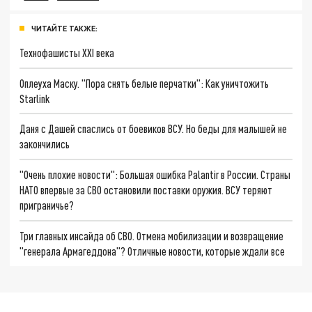
ЧИТАЙТЕ ТАКЖЕ:
Технофашисты XXI века
Оплеуха Маску. "Пора снять белые перчатки": Как уничтожить
Starlink
Даня с Дашей спаслись от боевиков ВСУ. Но беды для малышей не
закончились
"Очень плохие новости": Большая ошибка Palantir в России. Страны
НАТО впервые за СВО остановили поставки оружия. ВСУ теряют
приграничье?
Три главных инсайда об СВО. Отмена мобилизации и возвращение
"генерала Армагеддона"? Отличные новости, которые ждали все