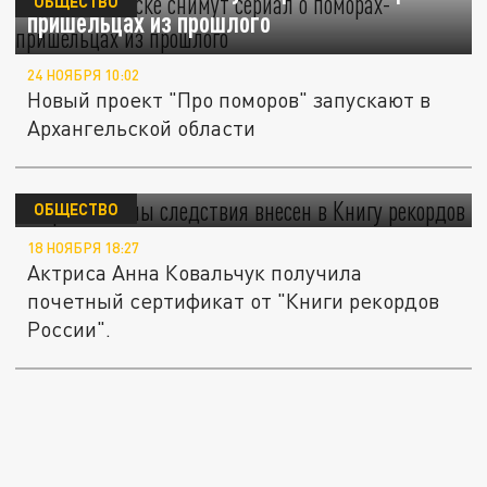
ОБЩЕСТВО
пришельцах из прошлого
24 НОЯБРЯ 10:02
Новый проект "Про поморов" запускают в
Архангельской области
Сериал "Тайны следствия" внесен в Книгу
рекордов
ОБЩЕСТВО
18 НОЯБРЯ 18:27
Актриса Анна Ковальчук получила
почетный сертификат от "Книги рекордов
России".