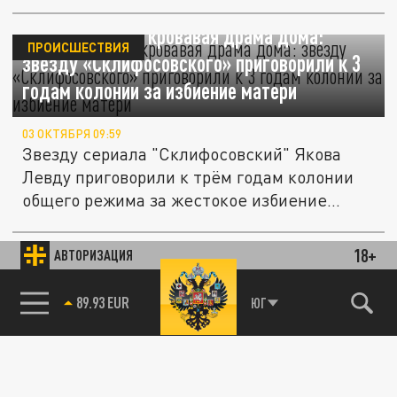
Яркие съемки и кровавая драма дома:
ПРОИСШЕСТВИЯ
звезду «Склифосовского» приговорили к 3
годам колонии за избиение матери
03 ОКТЯБРЯ 09:59
Звезду сериала "Склифосовский" Якова
Левду приговорили к трём годам колонии
общего режима за жестокое избиение...
18+
АВТОРИЗАЦИЯ
ОБЩЕСТВО
85.64 BRENT
ЮГ