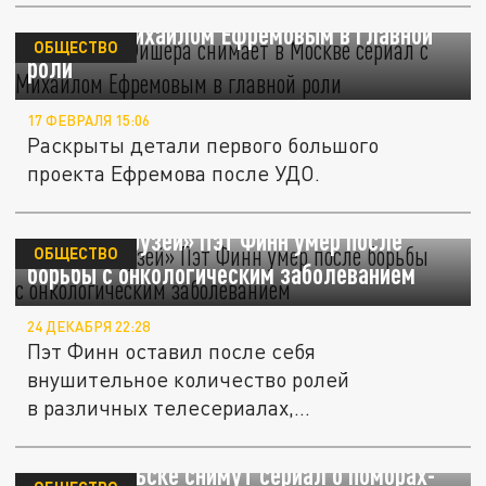
Создатель "Фишера" снимает в Москве
сериал с Михаилом Ефремовым в главной
ОБЩЕСТВО
роли
17 ФЕВРАЛЯ 15:06
Раскрыты детали первого большого
проекта Ефремова после УДО.
Звезда «Друзей» Пэт Финн умер после
ОБЩЕСТВО
борьбы с онкологическим заболеванием
24 ДЕКАБРЯ 22:28
Пэт Финн оставил после себя
внушительное количество ролей
в различных телесериалах,
преимущественно...
В Архангельске снимут сериал о поморах-