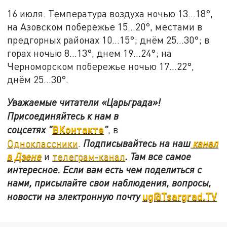
16 июля. Температура воздуха ночью 13…18°,
на Азовском побережье 15…20°, местами в
предгорных районах 10…15°; днём 25…30°; в
горах ночью 8…13°, днем 19…24°; на
Черноморском побережье ночью 17…22°,
днём 25…30°.
Уважаемые читатели «Царьграда»!
Присоединяйтесь к нам в
ВКонтакте
соцсетях
"
"
, в
Одноклассники
.
Подписывайтесь на наш
канал
в Дзене
и
телеграм-канал
. Там все самое
интересное. Если вам есть чем поделиться с
нами, присылайте свои наблюдения, вопросы,
ug@Tsargrad.TV
новости на электронную почту