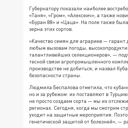
Губернатору показали наиболее востреб
«Таня», «Гром», «Алексеич», а также нов
«Буран 88» и «Цаца». На поле также был
зерна этих сортов.
«Качество семян для аграриев — гарант 
любым вызовам погоды, высокопродуктивн
талантливейших селекционеров», — подче
тесной связи агропромышленного компле
производстве не добиться, и назвал Куб
безопасности страны.
Людмила Беспалова отметила, что кубанс
но и за рубежом: их поставляют в Турци
не просто создаем сорта — мы их отслеж
регионах. Сегодня, когда мы смотрим стр
уходит на защитные мероприятия. Поэтом
генетической защитой от болезней», — р