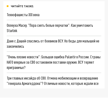
ЧИТАЙТЕ ТАКЖЕ:
Технофашисты XXI века
Оплеуха Маску. "Пора снять белые перчатки": Как уничтожить
Starlink
Даня с Дашей спаслись от боевиков ВСУ. Но беды для малышей не
закончились
"Очень плохие новости": Большая ошибка Palantir в России. Страны
НАТО впервые за СВО остановили поставки оружия. ВСУ теряют
приграничье?
Три главных инсайда об СВО. Отмена мобилизации и возвращение
"генерала Армагеддона"? Отличные новости, которые ждали все