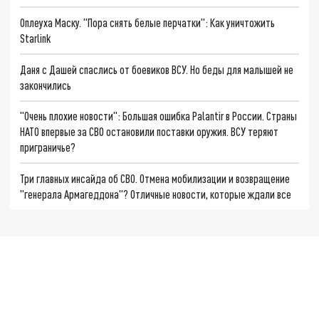
Оплеуха Маску. "Пора снять белые перчатки": Как уничтожить
Starlink
Даня с Дашей спаслись от боевиков ВСУ. Но беды для малышей не
закончились
"Очень плохие новости": Большая ошибка Palantir в России. Страны
НАТО впервые за СВО остановили поставки оружия. ВСУ теряют
приграничье?
Три главных инсайда об СВО. Отмена мобилизации и возвращение
"генерала Армагеддона"? Отличные новости, которые ждали все