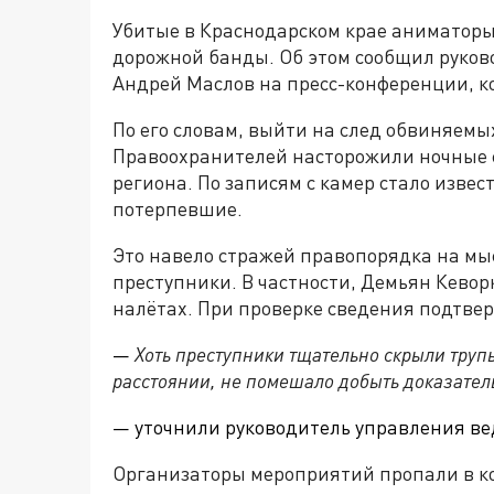
Убитые в Краснодарском крае аниматор
дорожной банды. Об этом сообщил руков
Андрей Маслов на пресс-конференции, ко
По его словам, выйти на след обвиняемых
Правоохранителей насторожили ночные с
региона. По записям с камер стало извес
потерпевшие.
Это навело стражей правопорядка на мы
преступники. В частности, Демьян Кевор
налётах. При проверке сведения подтве
—
Хоть преступники тщательно скрыли труп
расстоянии, не помешало добыть доказатель
— уточнили руководитель управления ве
Организаторы мероприятий пропали в ко