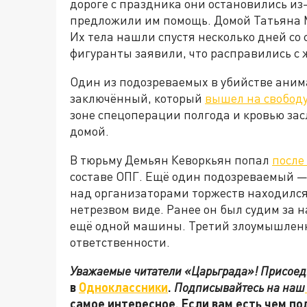
дороге с праздника они остановились из
предложили им помощь. Домой Татьяна М
Их тела нашли спустя несколько дней со
фигуранты заявили, что расправились с 
Один из подозреваемых в убийстве ани
заключённый, который
вышел на свободу
зоне спецоперации полгода и кровью зас
домой.
В тюрьму Демьян Кеворкьян попал
после
составе ОПГ. Ещё один подозреваемый 
над организаторами торжеств находился 
нетрезвом виде. Ранее он был судим за 
ещё одной машины. Третий злоумышленн
ответственности.
Уважаемые читатели «Царьграда»! Присоеди
в
Одноклассники
.
Подписывайтесь на наш
самое интересное. Если вам есть чем по