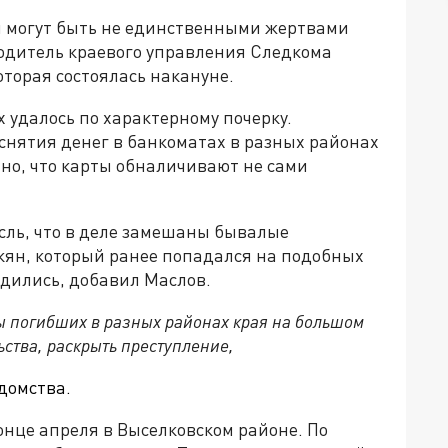
ы могут быть не единственными жертвами
одитель краевого управления Следкома
торая состоялась накануне.
 удалось по характерному почерку.
нятия денег в банкоматах в разных районах
тно, что карты обналичивают не сами
сль, что в деле замешаны бывалые
кян, который ранее попадался на подобных
рдились, добавил Маслов.
ы погибших в разных районах края на большом
ства, раскрыть преступление,
домства.
нце апреля в Выселковском районе. По