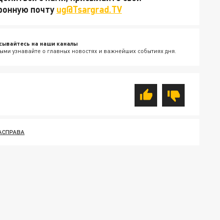
тронную почту
ug@Tsargrad.TV
сывайтесь на наши каналы
ыми узнавайте о главных новостях и важнейших событиях дня.
АСПРАВА