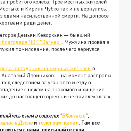
-за пробитого колеса. Трое местных жителей
остыко и Кирилл Чубко так и не вернулись.
 следами насильственной смерти. На допросе
жертвами ради денег.
маторов Демьян Кеворкьян — бывший
 благодаря ЧВК "Вагнер"
. Мужчина провёл в
лужил помилование, после чего вернулся
 ряда нападений на мирных жителей
в
— Анатолий Двойников — на момент расправы
под следствием за угон авто и езду в
нападение с ножом на знакомого и хищение
ик до настоящего времени не привлекался к
няйтесь к нам в соцсетях "
ВКонтакте
",
канал в Дзене
и
телеграм-канал
. Там все
делиться с нами, присылайте свои