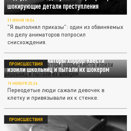
шокирующие детали преступления
21 ИЮНЯ 18:04
"Я выполнял приказы": один из обвиняемых
по делу аниматоров попросил
снисхождения.
В Саратове аниматоры хоррор-квеста
ПРОИСШЕСТВИЯ
избили школьниц и пытали их шокером
19 НОЯБРЯ 20:24
Переодетые люди сажали девочек в
клетку и привязывали их к стенке.
ПРОИСШЕСТВИЯ