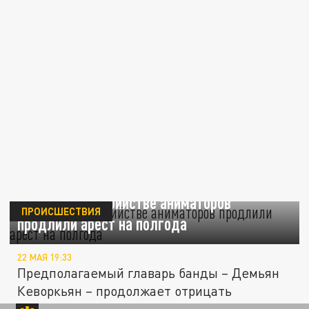
Обвинямым в убийстве аниматоров
ПРОИСШЕСТВИЯ
продлили арест на полгода
22 МАЯ 19:33
Предполагаемый главарь банды – Демьян
Кеворкьян – продолжает отрицать
причастность к содеянному. По его...