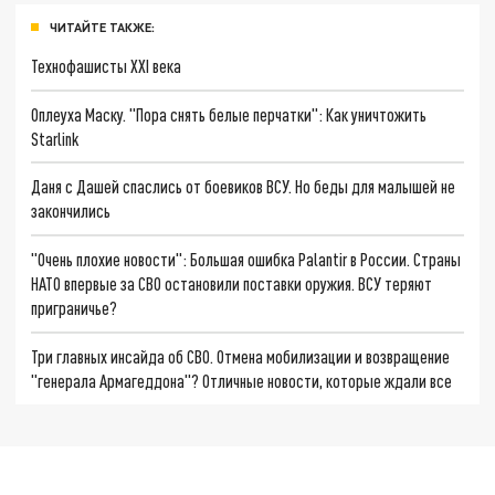
ЧИТАЙТЕ ТАКЖЕ:
Технофашисты XXI века
Оплеуха Маску. "Пора снять белые перчатки": Как уничтожить
Starlink
Даня с Дашей спаслись от боевиков ВСУ. Но беды для малышей не
закончились
"Очень плохие новости": Большая ошибка Palantir в России. Страны
НАТО впервые за СВО остановили поставки оружия. ВСУ теряют
приграничье?
Три главных инсайда об СВО. Отмена мобилизации и возвращение
"генерала Армагеддона"? Отличные новости, которые ждали все