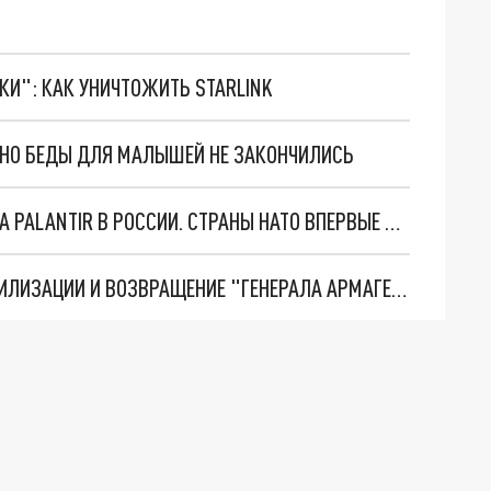
ТКИ": КАК УНИЧТОЖИТЬ STARLINK
. НО БЕДЫ ДЛЯ МАЛЫШЕЙ НЕ ЗАКОНЧИЛИСЬ
"ОЧЕНЬ ПЛОХИЕ НОВОСТИ": БОЛЬШАЯ ОШИБКА PALANTIR В РОССИИ. СТРАНЫ НАТО ВПЕРВЫЕ ЗА СВО ОСТАНОВИЛИ ПОСТАВКИ ОРУЖИЯ. ВСУ ТЕРЯЮТ ПРИГРАНИЧЬЕ?
ТРИ ГЛАВНЫХ ИНСАЙДА ОБ СВО. ОТМЕНА МОБИЛИЗАЦИИ И ВОЗВРАЩЕНИЕ "ГЕНЕРАЛА АРМАГЕДДОНА"? ОТЛИЧНЫЕ НОВОСТИ, КОТОРЫЕ ЖДАЛИ ВСЕ