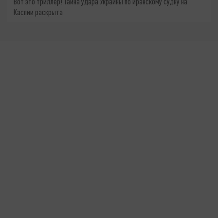
Вот это триллер! Тайна удара Украины по иранскому судну на
Каспии раскрыта