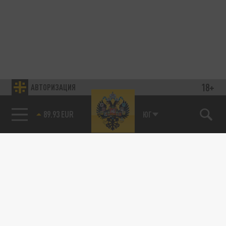
18+
АВТОРИЗАЦИЯ
89.93 EUR
ЮГ