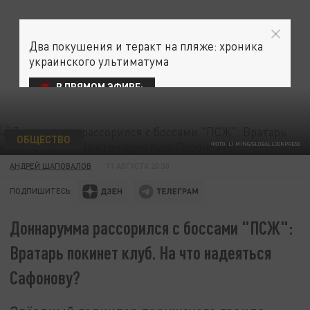
Два покушения и теракт на пляже: хроника
украинского ультиматума
В ПРЯМОМ ЭФИРЕ:
ОБЩЕСТВО
ФОТО: LI MING/GLOBALLOOKPRESS
АНДРЕЙ ШАПОВАЛОВ
11 АВГУСТА 20:30
ПОДПИШИТЕСЬ:
Доннарумма рассорился с боссами "ПСЖ":
Вратарь покинет клуб. На что надеяться
Сафонову?