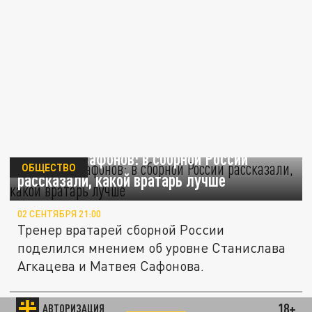
Агкацев и Сафонов: в сборной России
ОБЩЕСТВО
рассказали, какой вратарь лучше
02 СЕНТЯБРЯ 21:00
Тренер вратарей сборной России
поделился мнением об уровне Станислава
Агкацева и Матвея Сафонова.
Сафонов жёстко поприветствовал украинца
18+
АВТОРИЗАЦИЯ