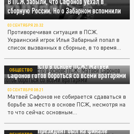
В ПСЖ забыли, что Сафонов уехал в
сборную России. Но о Забарном вспомнили
03 СЕНТЯБРЯ 20:32
Противоречивая ситуация в ПСЖ.
Украинский игрок Илья Забарный попал в
список вызванных в сборные, в то время...
Битва за место в основе ПСЖ: Матвей
ОБЩЕСТВО
Сафонов готов бороться со всеми вратарями
03 СЕНТЯБРЯ 08:21
Матвей Сафонов не собирается сдаваться в
борьбе за место в основе ПСЖ, несмотря на
то что сейчас основным...
Сафонов заявил о несостоявшемся диалоге
с Трампом. Президент был на финале