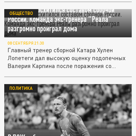
Лопетеги восхитился составом сборной
ОБЩЕСТВО
России. Команда экс-тренера "Реала"
разгромно проиграл дома
08 СЕНТЯБРЯ 21:30
Главный тренер сборной Катара Хулен
Лопетеги дал высокую оценку подопечных
Валерия Карпина после поражения со...
ПОЛИТИКА