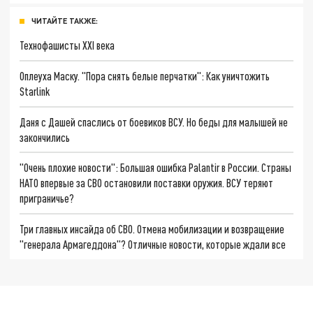
ЧИТАЙТЕ ТАКЖЕ:
Технофашисты XXI века
Оплеуха Маску. "Пора снять белые перчатки": Как уничтожить
Starlink
Даня с Дашей спаслись от боевиков ВСУ. Но беды для малышей не
закончились
"Очень плохие новости": Большая ошибка Palantir в России. Страны
НАТО впервые за СВО остановили поставки оружия. ВСУ теряют
приграничье?
Три главных инсайда об СВО. Отмена мобилизации и возвращение
"генерала Армагеддона"? Отличные новости, которые ждали все