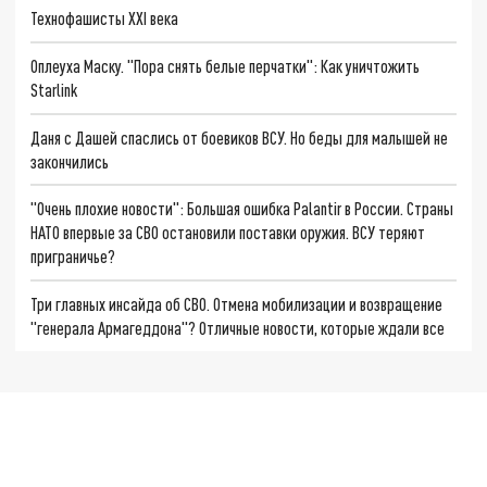
Технофашисты XXI века
Оплеуха Маску. "Пора снять белые перчатки": Как уничтожить
Starlink
Даня с Дашей спаслись от боевиков ВСУ. Но беды для малышей не
закончились
"Очень плохие новости": Большая ошибка Palantir в России. Страны
НАТО впервые за СВО остановили поставки оружия. ВСУ теряют
приграничье?
Три главных инсайда об СВО. Отмена мобилизации и возвращение
"генерала Армагеддона"? Отличные новости, которые ждали все