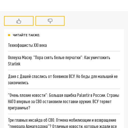
ЧИТАЙТЕ ТАКЖЕ:
Технофашисты XXI века
Оплеуха Маску. "Пора снять белые перчатки": Как уничтожить
Starlink
Даня с Дашей спаслись от боевиков ВСУ. Но беды для малышей не
закончились
"Очень плохие новости": Большая ошибка Palantir в России. Страны
НАТО впервые за СВО остановили поставки оружия. ВСУ теряют
приграничье?
Три главных инсайда об СВО. Отмена мобилизации и возвращение
"генерала Армагеддона"? Отличные новости, которые ждали все