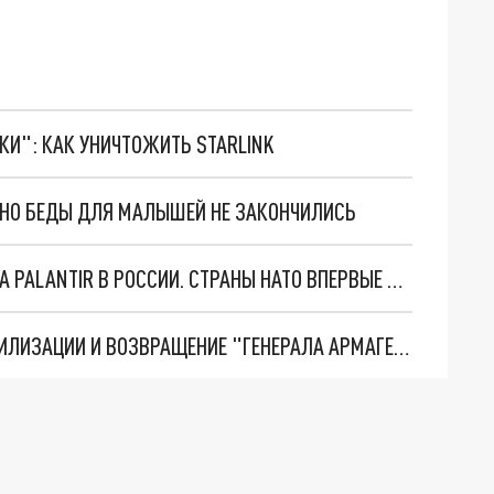
ТКИ": КАК УНИЧТОЖИТЬ STARLINK
. НО БЕДЫ ДЛЯ МАЛЫШЕЙ НЕ ЗАКОНЧИЛИСЬ
"ОЧЕНЬ ПЛОХИЕ НОВОСТИ": БОЛЬШАЯ ОШИБКА PALANTIR В РОССИИ. СТРАНЫ НАТО ВПЕРВЫЕ ЗА СВО ОСТАНОВИЛИ ПОСТАВКИ ОРУЖИЯ. ВСУ ТЕРЯЮТ ПРИГРАНИЧЬЕ?
ТРИ ГЛАВНЫХ ИНСАЙДА ОБ СВО. ОТМЕНА МОБИЛИЗАЦИИ И ВОЗВРАЩЕНИЕ "ГЕНЕРАЛА АРМАГЕДДОНА"? ОТЛИЧНЫЕ НОВОСТИ, КОТОРЫЕ ЖДАЛИ ВСЕ