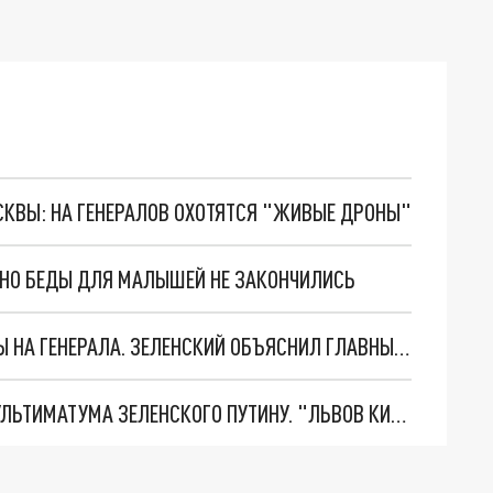
ОСКВЫ: НА ГЕНЕРАЛОВ ОХОТЯТСЯ "ЖИВЫЕ ДРОНЫ"
. НО БЕДЫ ДЛЯ МАЛЫШЕЙ НЕ ЗАКОНЧИЛИСЬ
"МЫ ВАС ЗАСТАВИМ": ЖУТКИЕ ДЕТАЛИ ОХОТЫ НА ГЕНЕРАЛА. ЗЕЛЕНСКИЙ ОБЪЯСНИЛ ГЛАВНЫЙ СМЫСЛ ТЕРАКТА В ЦЕНТРЕ МОСКВЫ
НОВОЕ МАСШТАБНЕЙШЕЕ НАСТУПЛЕНИЕ. ТРИ УЛЬТИМАТУМА ЗЕЛЕНСКОГО ПУТИНУ. "ЛЬВОВ КИМА" ПОСТАВЯТ НА ПВО? ГЛОБАЛЬНЫЙ ПРОРЫВ ПОД ЗАПОРОЖЬЕМ