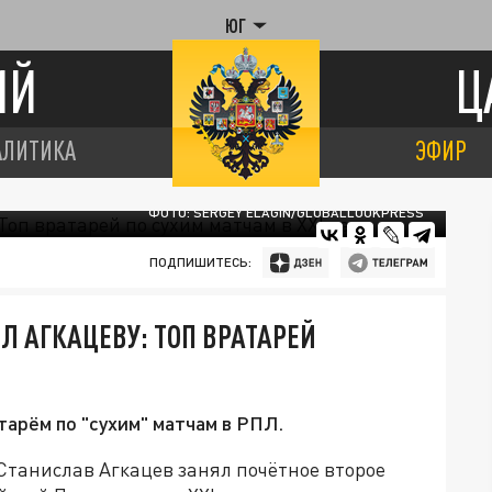
ЮГ
ИЙ
Ц
АЛИТИКА
ЭФИР
ФОТО: SERGEY ELAGIN/GLOBALLOOKPRESS
ПОДПИШИТЕСЬ:
 АГКАЦЕВУ: ТОП ВРАТАРЕЙ
арём по "сухим" матчам в РПЛ.
Станислав Агкацев занял почётное второе