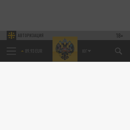
18+
АВТОРИЗАЦИЯ
89.93 EUR
ЮГ