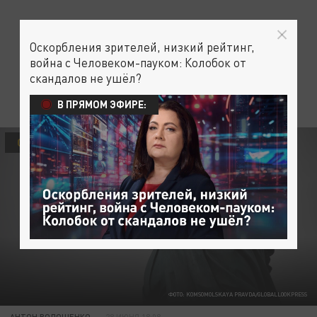
Оскорбления зрителей, низкий рейтинг,
война с Человеком-пауком: Колобок от
скандалов не ушёл?
В ПРЯМОМ ЭФИРЕ:
СВО
ФОТО: KOMSOMOLSKAYA PRAVDA/GLOBALLOOKPRESS
АНТОН ВОЛОЩЕНКО
28 ИЮНЯ 18:08