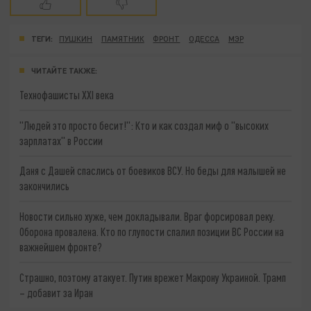
ТЕГИ:
ПУШКИН
ПАМЯТНИК
ФРОНТ
ОДЕССА
МЭР
ЧИТАЙТЕ ТАКЖЕ:
Технофашисты XXI века
"Людей это просто бесит!": Кто и как создал миф о "высоких
зарплатах" в России
Даня с Дашей спаслись от боевиков ВСУ. Но беды для малышей не
закончились
Новости сильно хуже, чем докладывали. Враг форсировал реку.
Оборона провалена. Кто по глупости спалил позиции ВС России на
важнейшем фронте?
Страшно, поэтому атакует. Путин врежет Макрону Украиной. Трамп
– добавит за Иран