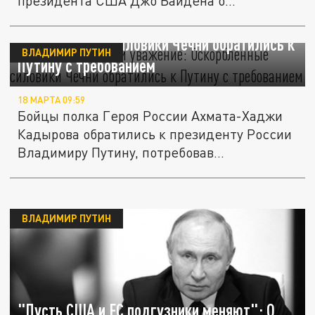
президента США Джо Байдена о
президенте...
"Кровью заслужили уважение":
Оскорблённые силовики Чечни обратились к
ВЛАДИМИР ПУТИН
Путину с требованием
18 МАРТА 09:59
Бойцы полка Героя России Ахмата-Хаджи
Кадырова обратились к президенту России
Владимиру Путину, потребовав...
ВЛАДИМИР ПУТИН
"Пусть США и ЕС подгузники меняют": О