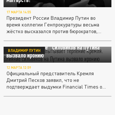
17 МАРТА 14:55
Президент России Владимир Путин во
время коллегии Генпрокуратуры весьма
жёстко высказался против бюрократов,...
Financial Times испытывает терпение
Кремля. "Влияние" силовиков на Путина
ВЛАДИМИР ПУТИН
вызвало иронию
12 МАРТА 12:59
Официальный представитель Кремля
Дмитрий Песков заявил, что не
подтверждает выдумки Financial Times о...