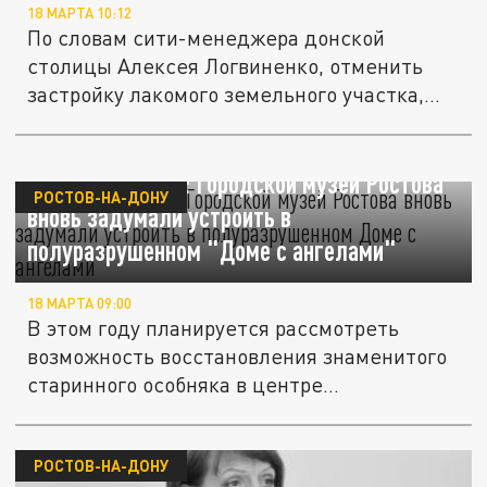
18 МАРТА 10:12
По словам сити-менеджера донской
столицы Алексея Логвиненко, отменить
застройку лакомого земельного участка,...
Стряхнули пыль: Городской музей Ростова
РОСТОВ-НА-ДОНУ
вновь задумали устроить в
полуразрушенном "Доме с ангелами"
18 МАРТА 09:00
В этом году планируется рассмотреть
возможность восстановления знаменитого
старинного особняка в центре...
РОСТОВ-НА-ДОНУ