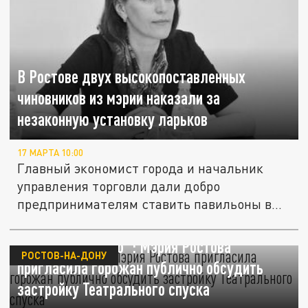
В Ростове двух высокопоставленных
чиновников из мэрии наказали за
незаконную установку ларьков
17 МАРТА 10:00
Главный экономист города и начальник
управления торговли дали добро
предпринимателям ставить павильоны в...
"Всё уже решено": Мэрия Ростова
РОСТОВ-НА-ДОНУ
пригласила горожан публично обсудить
застройку Театрального спуска