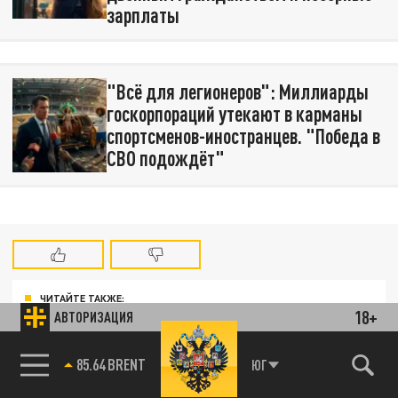
зарплаты
"Всё для легионеров": Миллиарды
госкорпораций утекают в карманы
спортсменов-иностранцев. "Победа в
СВО подождёт"
ЧИТАЙТЕ ТАКЖЕ:
18+
АВТОРИЗАЦИЯ
Технофашисты XXI века
85.64 BRENT
ЮГ
"Кротами" были все? Теракт в центре Москвы: На генералов
охотятся "живые дроны"