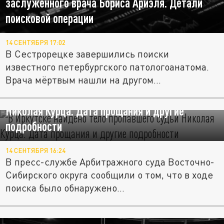
заслуженного врача Бориса Ариэля. Детали
поисковой операции
14 СЕНТЯБРЯ 17:02
В Сестрорецке завершились поиски
известного петербургского патологоанатома.
Врача мёртвым нашли на другом...
В Иркутске найдено тело пропавшего судьи
Николая Курца. Дата прощания и другие
подробности
14 СЕНТЯБРЯ 16:24
В пресс-службе Арбитражного суда Восточно-
Сибирского округа сообщили о том, что в ходе
поиска было обнаружено...