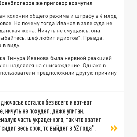
 Военблогеров же приговор возмутил.
ам колонии общего режима и штрафу в 4 млрд
овое. Но почему тогда Иванов в зале суда не
данская жена. Ничуть не смущаясь, она
лыбайтесь, шеф любит идиотов". Правда,
 в виду.
бка Тимура Иванова была нервной реакцией
к он надеялся на снисхождение. Однако в
 пользователи предположили другую причину
одночасье остался без всего и вот-вот
, ничуть не похудел, даже упитан.
малую часть украденного, так что хватит
сидит весь срок, то выйдет в 62 года".