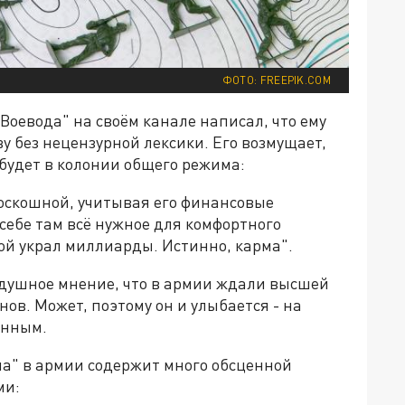
ФОТО: FREEPIK.COM
Воевода" на своём канале написал, что ему
 без нецензурной лексики. Его возмущает,
будет в колонии общего режима:
оскошной, учитывая его финансовые
 себе там всё нужное для комфортного
ой украл миллиарды. Истинно, карма".
одушное мнение, что в армии ждали высшей
нов. Может, поэтому он и улыбается - на
енным.
ла" в армии содержит много обсценной
ми: