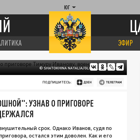
ЮГ
ИЙ
Ц
АЛИТИКА
ЭФИР
© SHATOKHINA NATALIA/GLOBALLOOKPRESS
ПОДПИШИТЕСЬ:
ОШНОЙ": УЗНАВ О ПРИГОВОРЕ
СДЕРЖАЛСЯ
нушительный срок. Однако Иванов, судя по
риговора, остался этим доволен. Как и его