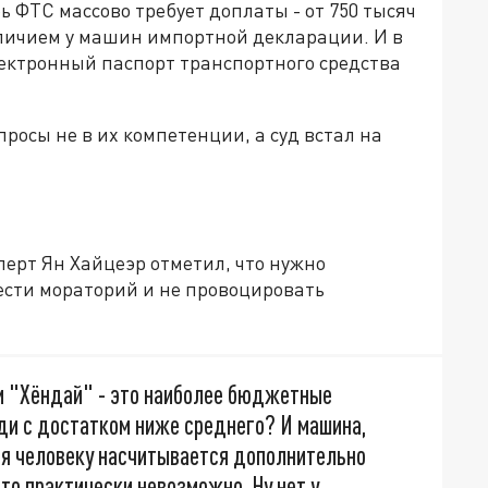
ь ФТС массово требует доплаты - от 750 тысяч
аличием у машин импортной декларации. И в
лектронный паспорт транспортного средства
просы не в их компетенции, а суд встал на
ерт Ян Хайцеэр отметил, что нужно
ести мораторий и не провоцировать
 и "Хёндай" - это наиболее бюджетные
ди с достатком ниже среднего? И машина,
ня человеку насчитывается дополнительно
 это практически невозможно. Ну нет у