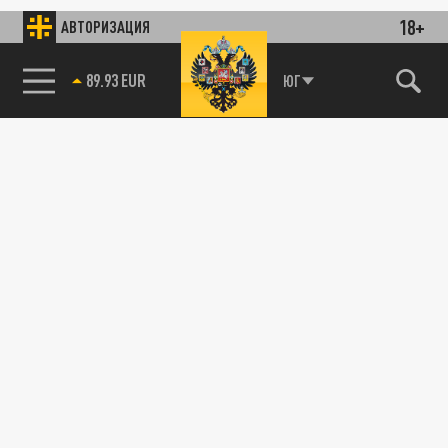
18+
АВТОРИЗАЦИЯ
85.64 BRENT
ЮГ
115093, г. Москва, переулок Партийный,
д.1, к.57, стр.3, эт.1, пом.I, ком.45
Тел.:
+7 (495) 374-77-73