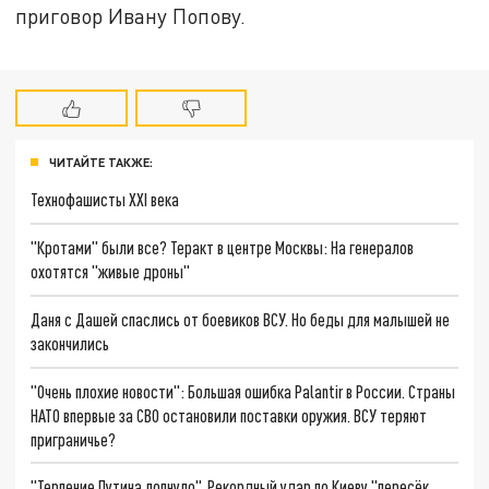
приговор Ивану Попову.
ЧИТАЙТЕ ТАКЖЕ:
Технофашисты XXI века
"Кротами" были все? Теракт в центре Москвы: На генералов
охотятся "живые дроны"
Даня с Дашей спаслись от боевиков ВСУ. Но беды для малышей не
закончились
"Очень плохие новости": Большая ошибка Palantir в России. Страны
НАТО впервые за СВО остановили поставки оружия. ВСУ теряют
приграничье?
"Терпение Путина лопнуло". Рекордный удар по Киеву "пересёк