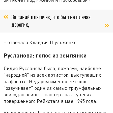
За синий платочек, что был на плечах
дорогих,
– отвечала Клавдия Шульженко.
Русланова: голос из землянки
Лидия Русланова была, пожалуй, наиболее
"народной" из всех артисток, выступавших
на фронте. Недаром именно её голос
"озвучивает" один из самых триумфальных
эпизодов войны – концерт на ступенях
поверженного Рейхстага в мае 1945 года.
Но до Берлина были ещё тысячи километров