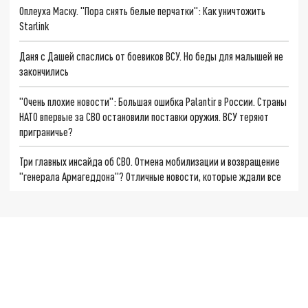
Оплеуха Маску. "Пора снять белые перчатки": Как уничтожить
Starlink
Даня с Дашей спаслись от боевиков ВСУ. Но беды для малышей не
закончились
"Очень плохие новости": Большая ошибка Palantir в России. Страны
НАТО впервые за СВО остановили поставки оружия. ВСУ теряют
приграничье?
Три главных инсайда об СВО. Отмена мобилизации и возвращение
"генерала Армагеддона"? Отличные новости, которые ждали все