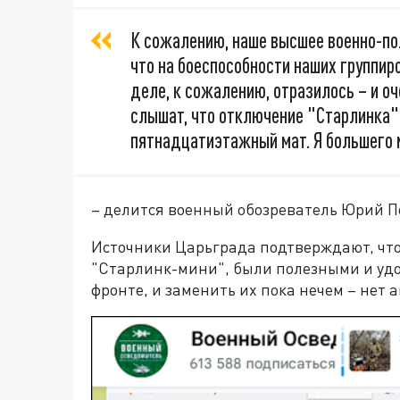
К сожалению, наше высшее военно-по
что на боеспособности наших группиро
деле, к сожалению, отразилось – и оч
слышат, что отключение "Старлинка" 
пятнадцатиэтажный мат. Я большего 
– делится военный обозреватель Юрий П
Источники Царьграда подтверждают, что
"Старлинк-мини", были полезными и уд
фронте, и заменить их пока нечем – нет 