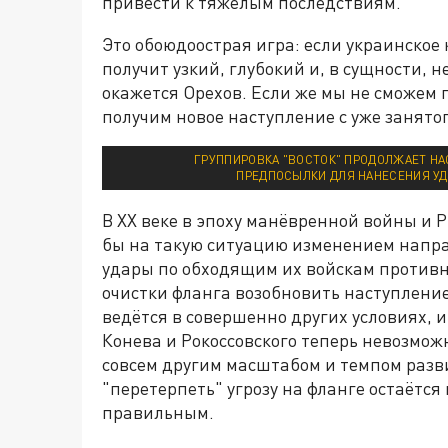
привести к тяжёлым последствиям.
Это обоюдоострая игра: если украинское
получит узкий, глубокий и, в сущности, 
окажется Орехов. Если же мы не сможем 
получим новое наступление с уже занято
ГРУППИРОВКА "ВОСТОК" ПРОДОЛЖАЕТ НАС
ПРЕДПОСЫЛКИ ДЛЯ НАНЕСЕНИЯ УДА
В XX веке в эпоху манёвренной войны и Р
бы на такую ситуацию изменением напра
удары по обходящим их войскам противн
очистки фланга возобновить наступление
ведётся в совершенно других условиях, 
Конева и Рокоссовского теперь невозмо
совсем другим масштабом и темпом разв
"перетерпеть" угрозу на фланге остаётс
правильным.