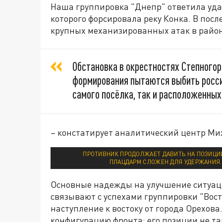
Наша группировка "Днепр" ответила уда
которого форсировала реку Конка. В пос
крупных механизированных атак в район
Обстановка в окрестностях Степногор
формирования пытаются выбить росси
самого посёлка, так и расположенных
– констатирует аналитический центр Ми
ПРОТИВНИК ПРОДОЛЖАЕТ ДАВИТЬ НА ПОЗИЦИИ
ПЛАЦДАРМ СЛОЖЕН ДЛЯ УДЕРЖАНИЯ. 
Основные надежды на улучшение ситуац
связывают с успехами группировки "Вос
наступление к востоку от города Орехова
конфигурацию фронта: его позиции не та