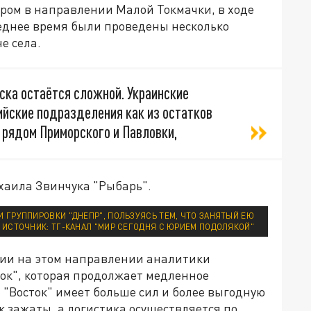
ром в направлении Малой Токмачки, в ходе
леднее время были проведены несколько
е села.
ска остаётся сложной. Украинские
йские подразделения как из остатков
 рядом Приморского и Павловки,
хаила Звинчука "Рыбарь".
 ГРУППИРОВКИ "ДНЕПР", ПОЛЬЗУЯСЬ ТЕМ, ЧТО ЗАНЯТЫЙ ЕЮ
ИСТОЧНИК: ТГ-КАНАЛ "МИР СЕГОДНЯ С ЮРИЕМ ПОДОЛЯКОЙ"
ии на этом направлении аналитики
ток", которая продолжает медленное
. "Восток" имеет больше сил и более выгодную
к зажаты, а логистика осуществляется по