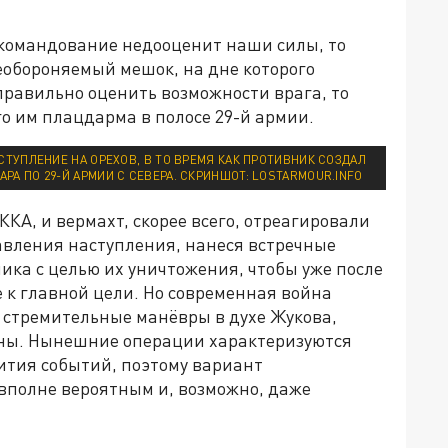
 командование недооценит наши силы, то
необороняемый мешок, на дне которого
правильно оценить возможности врага, то
го им плацдарма в полосе 29-й армии.
ТУПЛЕНИЕ НА ОРЕХОВ, В ТО ВРЕМЯ КАК ПРОТИВНИК СОЗДАЛ
РА ПО 29-Й АРМИИ С СЕВЕРА. СКРИНШОТ: LOSTARMOUR.INFO
ККА, и вермахт, скорее всего, отреагировали
вления наступления, нанеся встречные
ика с целью их уничтожения, чтобы уже после
 к главной цели. Но современная война
и стремительные манёвры в духе Жукова,
жны. Нынешние операции характеризуются
ития событий, поэтому вариант
я вполне вероятным и, возможно, даже