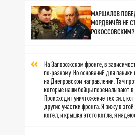
МАРШАЛОВ ПОБЕД
МОРДВИЧЁВ НЕ 
РОКОССОВСКИМ? 
На Запорожском фронте, в зависимос
по-разному. Но оснований для паники
на Днепровском направлении. Там про
которые наши бойцы перемалывают в 
Происходит уничтожение тех сил, кот
другие участки фронта. Я вижу в этой
котёл, и крышка этого котла, я надею