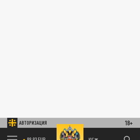
18+
АВТОРИЗАЦИЯ
89.93 EUR
ЮГ