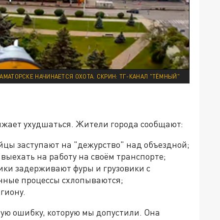
РАМАТОРСКЕ НАЧИНАЕТСЯ ОХОТА. СКРИН: ТГ-КАНАЛ "ТЁМНЫЙ"
лжает ухудшаться. Жители города сообщают:
йцы заступают на "дежурство" над объездной;
 выехать на работу на своём транспорте;
ки задерживают фуры и грузовики с
енные процессы схлопываются;
гиону.
ю ошибку, которую мы допустили. Она