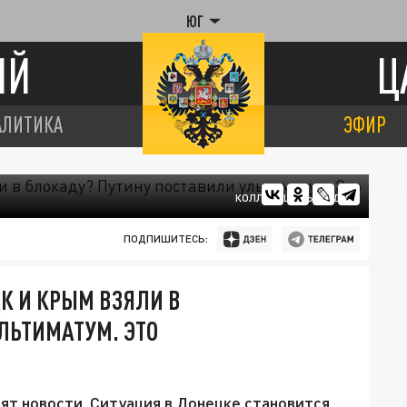
ЮГ
ИЙ
Ц
АЛИТИКА
ЭФИР
КОЛЛАЖ ЦАРЬГРАДА.
ПОДПИШИТЕСЬ:
К И КРЫМ ВЗЯЛИ В
ЛЬТИМАТУМ. ЭТО
ят новости. Ситуация в Донецке становится