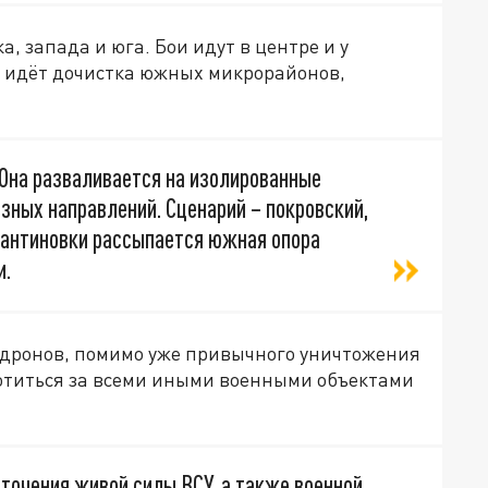
а, запада и юга. Бои идут в центре и у
 идёт дочистка южных микрорайонов,
 Она разваливается на изолированные
азных направлений. Сценарий – покровский,
тантиновки рассыпается южная опора
и.
 дронов, помимо уже привычного уничтожения
отиться за всеми иными военными объектами
точения живой силы ВСУ, а также военной