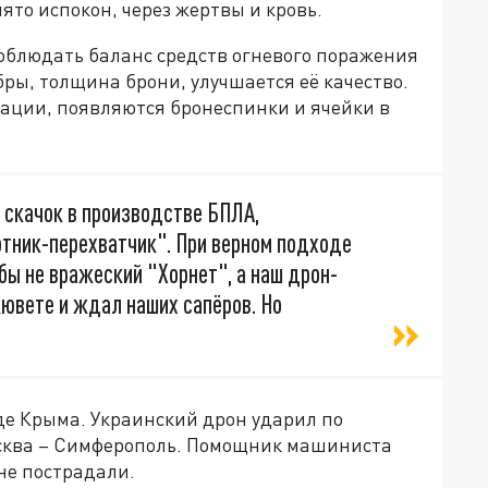
нято испокон, через жертвы и кровь.
соблюдать баланс средств огневого поражения
бры, толщина брони, улучшается её качество.
иации, появляются бронеспинки и ячейки в
скачок в производстве БПЛА,
отник-перехватчик". При верном подходе
ы не вражеский "Хорнет", а наш дрон-
кювете и ждал наших сапёров. Но
де Крыма. Украинский дрон ударил по
осква – Симферополь. Помощник машиниста
не пострадали.