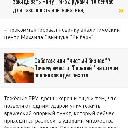
закидывать мину ТМ-62 руками, то сейчас
для такого есть альтернатива,
– прокомментировал новинку аналитический
центр Михаила Звинчука "Рыбарь".
Саботаж или "чистый бизнес"?
Почему вместо "Гераней" на штурм
опорников идёт пехота
Тяжёлые FPV-дроны хороши ещё и тем, что
позволяют одним ударом уничтожить
вражеский опорный пункт, который сейчас
приходится разносить ударами множества
более лёгких дронов. При этом в связке дрон-