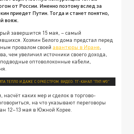
огом от России. Именно поэтому вслед за
екин приедет Путин. Тогда и станет понятно,
й вояж.
рый завершится 15 мая, – самый
явшихся. Хозяин Белого дома предстал перед
нным провалом своей
авантюры в Иране
,
ва, чем увеличил источники своего дохода,
и подводные оптоволоконные кабели,
ня.
ПА ТЕПЛО И ДАЖЕ С ОРКЕСТРОМ. ВИДЕО: ТГ-КАНАЛ "ПУЛ №3"
 насчёт каких мер и сделок в торгово-
оговориться, на что указывают переговоры
ан 12–13 мая в Южной Корее.