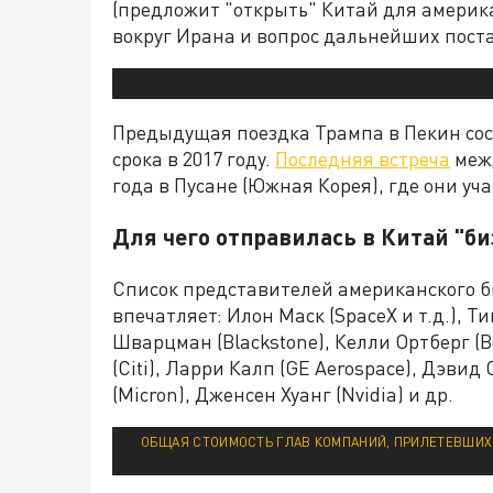
(предложит "открыть" Китай для америк
вокруг Ирана и вопрос дальнейших пост
Предыдущая поездка Трампа в Пекин сост
срока в 2017 году.
Последняя встреча
межд
года в Пусане (Южная Корея), где они уч
Для чего отправилась в Китай "би
Список представителей американского би
впечатляет: Илон Маск (SpaceX и т.д.), Ти
Шварцман (Blackstone), Келли Ортберг (B
(Citi), Ларри Калп (GE Aerospace), Дэви
(Micron), Дженсен Хуанг (Nvidia) и др.
ОБЩАЯ СТОИМОСТЬ ГЛАВ КОМПАНИЙ, ПРИЛЕТЕВШИХ С