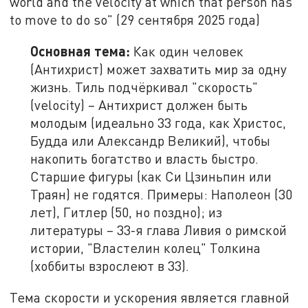
world and the velocity at which that person has
to move to do so" (29 сентября 2025 года)
Основная тема:
Как один человек
(Антихрист) может захватить мир за одну
жизнь. Тиль подчёркивал "скорость"
(velocity) – Антихрист должен быть
молодым (идеально 33 года, как Христос,
Будда или Александр Великий), чтобы
накопить богатство и власть быстро.
Старшие фигуры (как Си Цзиньпин или
Траян) не годятся. Примеры: Наполеон (30
лет), Гитлер (50, но поздно); из
литературы – 33-я глава Ливия о римской
истории, "Властелин колец" Толкина
(хоббиты взрослеют в 33).
Тема скорости и ускорения является главной