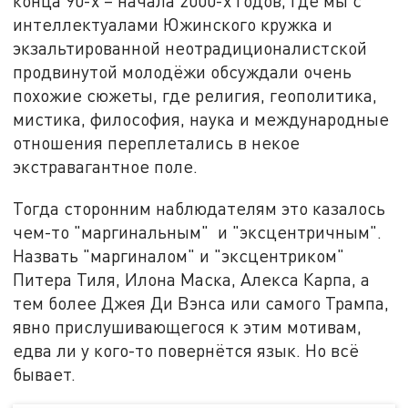
конца 90-х – начала 2000-х годов, где мы с
интеллектуалами Южинского кружка и
экзальтированной неотрадиционалистской
продвинутой молодёжи обсуждали очень
похожие сюжеты, где религия, геополитика,
мистика, философия, наука и международные
отношения переплетались в некое
экстравагантное поле.
Тогда сторонним наблюдателям это казалось
чем-то "маргинальным" и "эксцентричным".
Назвать "маргиналом" и "эксцентриком"
Питера Тиля, Илона Маска, Алекса Карпа, а
тем более Джея Ди Вэнса или самого Трампа,
явно прислушивающегося к этим мотивам,
едва ли у кого-то повернётся язык. Но всё
бывает.