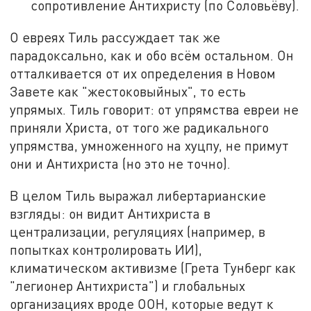
сопротивление Антихристу (по Соловьёву).
О евреях Тиль рассуждает так же
парадоксально, как и обо всём остальном. Он
отталкивается от их определения в Новом
Завете как "жестоковыйных", то есть
упрямых. Тиль говорит: от упрямства евреи не
приняли Христа, от того же радикального
упрямства, умноженного на хуцпу, не примут
они и Антихриста (но это не точно).
В целом Тиль выражал либертарианские
взгляды: он видит Антихриста в
централизации, регуляциях (например, в
попытках контролировать ИИ),
климатическом активизме (Грета Тунберг как
"легионер Антихриста") и глобальных
организациях вроде ООН, которые ведут к