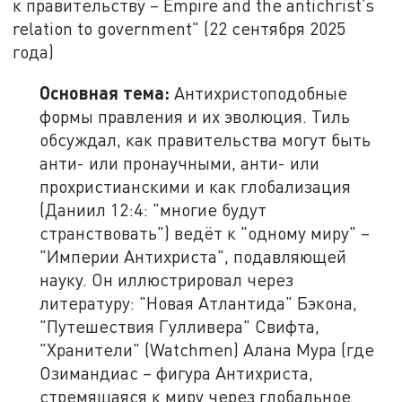
к правительству – Empire and the antichrist’s
relation to government" (22 сентября 2025
года)
Основная тема:
Антихристоподобные
формы правления и их эволюция. Тиль
обсуждал, как правительства могут быть
анти- или пронаучными, анти- или
прохристианскими и как глобализация
(Даниил 12:4: "многие будут
странствовать") ведёт к "одному миру" –
"Империи Антихриста", подавляющей
науку. Он иллюстрировал через
литературу: "Новая Атлантида" Бэкона,
"Путешествия Гулливера" Свифта,
"Хранители" (Watchmen) Алана Мура (где
Озимандиас – фигура Антихриста,
стремящаяся к миру через глобальное