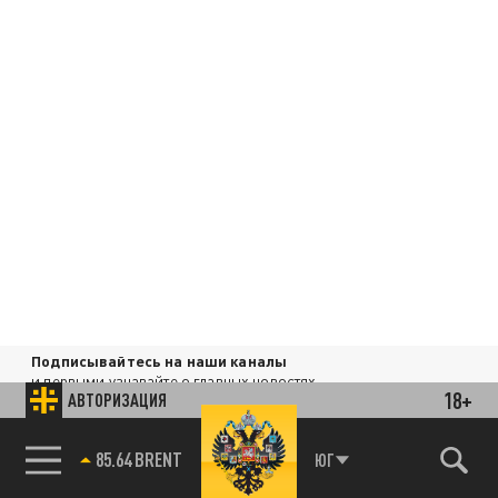
Подписывайтесь на наши каналы
и первыми узнавайте о главных новостях
18+
АВТОРИЗАЦИЯ
и важнейших событиях дня.
ДЗЕН
ТЕЛЕГРАМ
85.64 BRENT
ЮГ