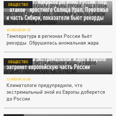
"Жара века" накрыла регионы России. Под
ОБЩЕСТВО
"атакой" яростного Солнца Урал, Поволжье
и часть Сибири, показатели бьют рекорды
30 ИЮЛЯ 09:15
Температура в регионах России бьёт
рекорды. Обрушилась аномальная жара.
Новая волна экстремальной жары в Европе
ОБЩЕСТВО
затронет европейскую часть России
13 ИЮЛЯ 16:58
Климатологи предупредили, что
экстремальный зной из Европы доберется
до России