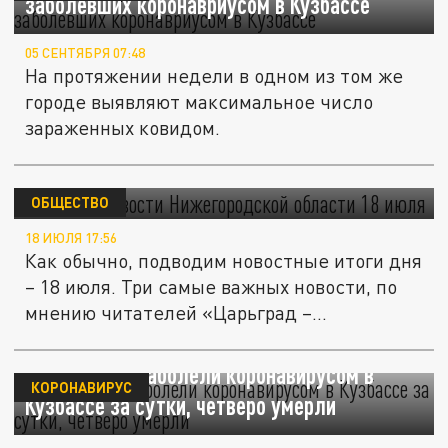
заболевших коронавриусом в Кузбассе
05 СЕНТЯБРЯ 07:48
На протяжении недели в одном из том же
городе выявляют максимальное число
зараженных ковидом.
Главные новости Нижегородской области
18 июля
ОБЩЕСТВО
18 ИЮЛЯ 17:56
Как обычно, подводим новостные итоги дня
– 18 июля. Три самые важных новости, по
мнению читателей «Царьград –...
170 человек заболели коронавирусом в
КОРОНАВИРУС
Кузбассе за сутки, четверо умерли