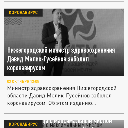
КОРОНАВИРУС
Нижегородский министр здравоохранения
Давид Мелик-Гусейнов заболел
коронавирусом
02 ОКТЯБРЯ 13:08
Министр здравоохранения Нижегородской
области Давид Мелик-Гусейнов заболел
коронавирусом. Об этом изданию...
Названы города с максимальным числом
КОРОНАВИРУС